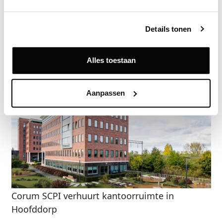
Vraag een demo aan
Details tonen
Terug
Alles toestaan
Gerelateerde nieuwsberichten
Aanpassen
Corum SCPI verhuurt kantoorruimte in
Hoofddorp