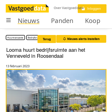
Over Vastgoeddata
Inloggen
Nieuws
Panden
Koop
Huurtransactie
Bedrijfsruimte
Nieuws alerts instellen
Terug
Looma huurt bedrijfsruimte aan het
Venneveld in Roosendaal
13 februari 2023