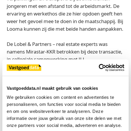
jongeren met een afstand tot de arbeidsmarkt. De
ervaring en werkethos die ze hier opdoen geeft hen
weer het gevoel mee te doen in de maatschappij. Bij
Looma kunnen zij die met beide handen aanpakken.
De Lobel & Partners – real estate experts was
namens Mirastar-KKR betrokken bij deze transactie,
in collegiale samenwerking met JLL.
Bron
De Lobel & Partners Real Estate Experts
Vastgoeddata.nl maakt gebruik van cookies
We gebruiken cookies om content en advertenties te 
personaliseren, om functies voor social media te bieden 
Exclusief voor licentiehouders
en om ons websiteverkeer te analyseren. Deze 
informatie over jouw gebruik van onze site delen we met 
Zie direct welke partijen en panden betrokken zijn bij dit nieuws.
Deze informatie is alleen beschikbaar voor licentiehouders van
onze partners voor social media, adverteren en analyse.
Vastgoeddata.