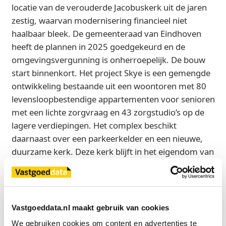
locatie van de verouderde Jacobuskerk uit de jaren
zestig, waarvan modernisering financieel niet
haalbaar bleek. De gemeenteraad van Eindhoven
heeft de plannen in 2025 goedgekeurd en de
omgevingsvergunning is onherroepelijk. De bouw
start binnenkort. Het project Skye is een gemengde
ontwikkeling bestaande uit een woontoren met 80
levensloopbestendige appartementen voor senioren
met een lichte zorgvraag en 43 zorgstudio’s op de
lagere verdiepingen. Het complex beschikt
daarnaast over een parkeerkelder en een nieuwe,
duurzame kerk. Deze kerk blijft in het eigendom van
NGK Eindhoven - Jacobuskerk.
In de plint van het gebouw komen
ontmoetingsruimten voor Seasons en Futura Zorg.
Vastgoeddata.nl maakt gebruik van cookies
Futura Zorg zal in het complex de 24-uurszorg en
We gebruiken cookies om content en advertenties te 