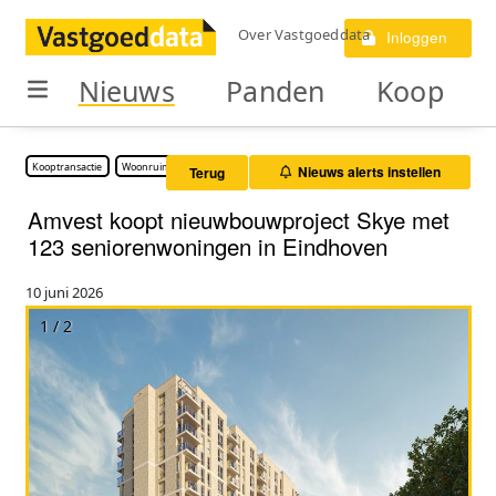
Over Vastgoeddata
Inloggen
Nieuws
Panden
Koop
Kooptransactie
Woonruimte
Nieuws alerts instellen
Terug
Amvest koopt nieuwbouwproject Skye met
123 seniorenwoningen in Eindhoven
10 juni 2026
1 / 2