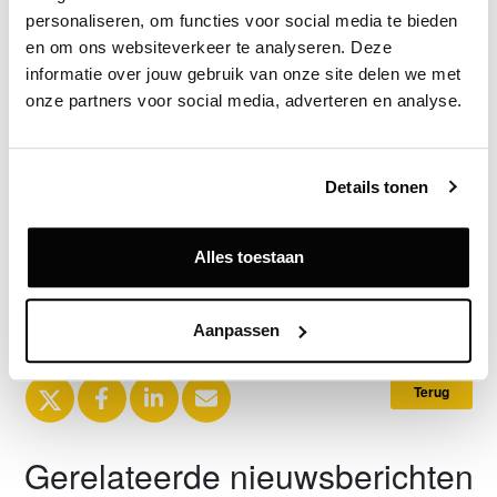
dagbesteding voor de bewoners faciliteren.
personaliseren, om functies voor social media te bieden 
en om ons websiteverkeer te analyseren. Deze 
Bron
informatie over jouw gebruik van onze site delen we met 
Sonneborgh
onze partners voor social media, adverteren en analyse.
Details tonen
Exclusief voor licentiehouders
Zie direct welke partijen en panden betrokken zijn bij dit nieuws.
Deze informatie is alleen beschikbaar voor licentiehouders van
Alles toestaan
Vastgoeddata.
Vraag een demo aan
Aanpassen
Terug
Gerelateerde nieuwsberichten