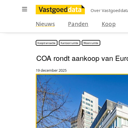
Over Vastgoeddat
Nieuws
Panden
Koop
Kooptransactie
Kantoorruimte
Woonruimte
COA rondt aankoop van Europ
19 december 2025