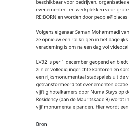
beschikbaar voor bedrijven, organisaties 
evenementen- en werkplekken voor grote
RE:BORN en worden door people@places g
Volgens eigenaar Saman Mohammadi van RE
ze opnieuw een rol krijgen in het dagelij
verademing is om na een dag vol videocall
LV32 is per 1 december geopend en biedt s
zijn er volledig ingerichte kantoren en s
een rijksmonumentaal stadspaleis uit de vi
getransformeerd tot evenementenlocatie 
vijftig hotelkamers door Numa Stays op d
Residency (aan de Mauritskade 9) wordt i
vijf monumentale panden. Hier wordt een v
Bron