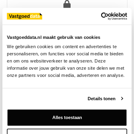
Exclusief voor licentiehouders
Zie direct welke partijen en panden betrokken zijn bij dit nieuws.
Deze informatie is alleen beschikbaar voor licentiehouders van
Vastgoeddata.
Vastgoeddata.nl maakt gebruik van cookies
We gebruiken cookies om content en advertenties te 
Vraag een demo aan
personaliseren, om functies voor social media te bieden 
en om ons websiteverkeer te analyseren. Deze 
Terug
informatie over jouw gebruik van onze site delen we met 
onze partners voor social media, adverteren en analyse.
Gerelateerde nieuwsberichten
Details tonen
Alles toestaan