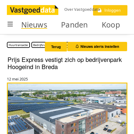
Over Vastgoeddata
Inloggen
Nieuws
Panden
Koop
Huurtransactie
Bedrijfsruimte
Kantoorruimte
Nieuws alerts instellen
Terug
Prijs Express vestigt zich op bedrijvenpark
Hoogeind in Breda
12 mei 2025