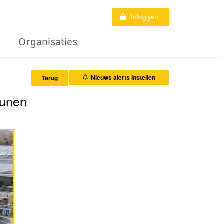
Inloggen
Organisaties
Nieuws alerts instellen
Terug
runen