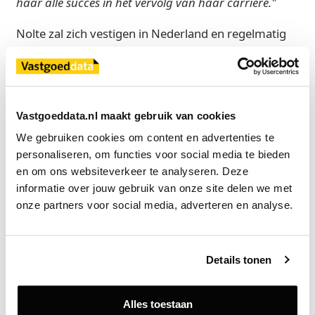
haar alle succes in het vervolg van haar carrière."
Nolte zal zich vestigen in Nederland en regelmatig
blijven reizen tussen de kantoren van Cushman &
Wakefield in Duitsland, Nederland en de rest van
Europa.
Vastgoeddata.nl maakt gebruik van cookies
Pierre Nolte, Head of Germany & Netherlands van
Cushman & Wakefield, zegt:
"Het is een eer om deze
We gebruiken cookies om content en advertenties te 
uitgebreide verantwoordelijkheid op me te nemen.
personaliseren, om functies voor social media te bieden 
en om ons websiteverkeer te analyseren. Deze 
Werken in een internationale context heeft mij
informatie over jouw gebruik van onze site delen we met 
gedurende mijn hele loopbaan aangesproken, maar
onze partners voor social media, adverteren en analyse.
dat neemt niet weg dat we in Nederland een
Nederlandse organisatie blijven en in Duitsland een
Duitse. Met getalenteerde teams in beide landen,
Details tonen
ondersteund door ons wereldwijde platform, zie ik
volop kansen om onze klanten nog beter te bedienen.”
Alles toestaan