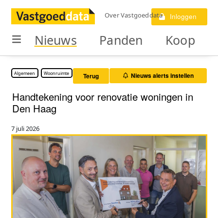
Over Vastgoeddata
Inloggen
Nieuws
Panden
Koop
Algemeen
Woonruimte
Nieuws alerts instellen
Terug
Handtekening voor renovatie woningen in
Den Haag
7 juli 2026