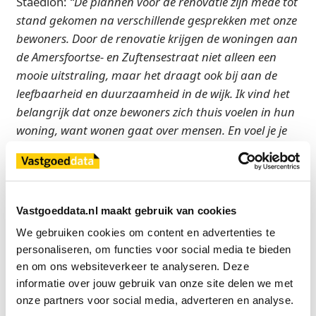
Staedion:
“De plannen voor de renovatie zijn mede tot
stand gekomen na verschillende gesprekken met onze
bewoners. Door de renovatie krijgen de woningen aan
de Amersfoortse- en Zuftensestraat niet alleen een
mooie uitstraling, maar het draagt ook bij aan de
leefbaarheid en duurzaamheid in de wijk. Ik vind het
belangrijk dat onze bewoners zich thuis voelen in hun
woning, want wonen gaat over mensen. En voel je je
thuis, dan komt dat gevoel ook ten goede aan je eigen
omgeving en buurt.“
Olaf Lange, commercieel directeur bij Van Omme &
Vastgoeddata.nl maakt gebruik van cookies
De Groot vult aan:
“We mogen binnenkort starten
We gebruiken cookies om content en advertenties te 
met de hoogwaardige renovatie van deze woningen
personaliseren, om functies voor social media te bieden 
naar hedendaags wooncomfort, duurzaamheid en
en om ons websiteverkeer te analyseren. Deze 
het behoud van de karakteristieke architectuur. We
informatie over jouw gebruik van onze site delen we met 
zijn we een bedrijf met meer dan 100 jaar ervaring,
onze partners voor social media, adverteren en analyse.
waaraan ik zelf ruim 40 jaar bij heb mogen dragen.