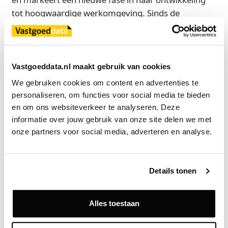
tot hoogwaardige werkomgeving. Sinds de
overname van het pand in de zomer van 2024 door
BGO, hebben BGO en partner Stoneweg een
herziene strategie geïmplementeerd, gericht op het
aantrekken van zowel grote huurders als kleinere
Vastgoeddata.nl maakt gebruik van cookies
huurders. Met nu nog circa 6.000 vierkante meter
We gebruiken cookies om content en advertenties te 
beschikbaar op de 1e en 2e verdieping, biedt Joan
personaliseren, om functies voor social media te bieden 
flexibele verhuuropties vanaf 400 m².
en om ons websiteverkeer te analyseren. Deze 
informatie over jouw gebruik van onze site delen we met 
NL real estate – Knight Frank trad op als
onze partners voor social media, adverteren en analyse.
commercieel adviseur en Loyens & Loeff als
juridisch adviseur namens de verhuurders BGO en
Stoneweg. JLL vertegenwoordigde huurder Ayvens
Details tonen
in het aanhuurproces.
Alles toestaan
Bron
NL Real Estate