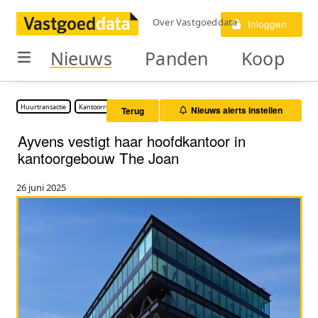
Over Vastgoeddata
Inloggen
Nieuws
Panden
Koop
Huurtransactie
Kantoorruimte
Nieuws alerts instellen
Terug
Ayvens vestigt haar hoofdkantoor in
kantoorgebouw The Joan
26 juni 2025