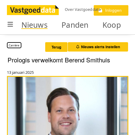
Over Vastgoeddata
Inloggen
Nieuws
Panden
Koop
Carrière
Nieuws alerts instellen
Terug
Prologis verwelkomt Berend Smithuis
13 januari 2025