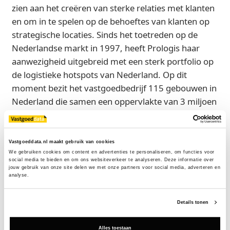
zien aan het creëren van sterke relaties met klanten
en om in te spelen op de behoeftes van klanten op
strategische locaties. Sinds het toetreden op de
Nederlandse markt in 1997, heeft Prologis haar
aanwezigheid uitgebreid met een sterk portfolio op
de logistieke hotspots van Nederland. Op dit
moment bezit het vastgoedbedrijf 115 gebouwen in
Nederland die samen een oppervlakte van 3 miljoen
vierkante meter beslaan.
Gina Helmold, head of capital Deployment & Leasing
Vastgoeddata.nl maakt gebruik van cookies
Benelux bij Prologis, voegt toe:
We gebruiken cookies om content en advertenties te personaliseren, om functies voor 
social media te bieden en om ons websiteverkeer te analyseren. Deze informatie over 
'In een markt die flexibiliteit en innovatie vereist is
jouw gebruik van onze site delen we met onze partners voor social media, adverteren en 
analyse.
het belangrijker dan ooit om onze klanten en hun
behoeftes goed te begrijpen, en hen te helpen bij het
Details tonen
vinden van de juiste oplossingen. Berends ervaring
en klantgerichte aanpak zullen een goede
Alles toestaan