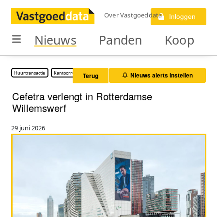
Over Vastgoeddata
Inloggen
Nieuws
Panden
Koop
Huurtransactie
Kantoorruimte
Nieuws alerts instellen
Terug
Cefetra verlengt in Rotterdamse
Willemswerf
29 juni 2026