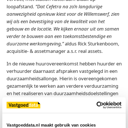
loopafstand.
“Dat Cefetra na zo’n langdurige
aanwezigheid opnieuw kiest voor de Willemswerf, zien
wij als een bevestiging van de kwaliteit van het
gebouw en de locatie. We kijken ernaar uit om samen
verder te bouwen aan een toekomstbestendige en
duurzame werkomgeving,”
aldus Rick Sturkenboom,
acquisitie- & assetmanager a.s.r. real assets.
In de nieuwe huurovereenkomst hebben huurder en
verhuurder daarnaast afspraken vastgelegd in een
duurzaamheidsallonge. Hierin is overeengekomen
gezamenlijk te werken aan verdere verduurzaming
en het realiseren van duurzaamheidsdoelstellingen
binnen het gebouw.
De verlenging van het contract werd tot stand
gebracht door BRiQ, die Cefetra adviseerde.
Vastgoeddata.nl maakt gebruik van cookies