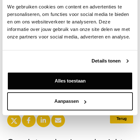
Verhuurder a.s.r. real assets werd daarbij
We gebruiken cookies om content en advertenties te 
geadviseerd door haar beheerder Whitewood.
personaliseren, om functies voor social media te bieden 
en om ons websiteverkeer te analyseren. Deze 
Bron
informatie over jouw gebruik van onze site delen we met 
BRiQ Real Estate
onze partners voor social media, adverteren en analyse.
Details tonen
Exclusief voor licentiehouders
Zie direct welke partijen en panden betrokken zijn bij dit nieuws.
Deze informatie is alleen beschikbaar voor licentiehouders van
Alles toestaan
Vastgoeddata.
Vraag een demo aan
Aanpassen
Terug