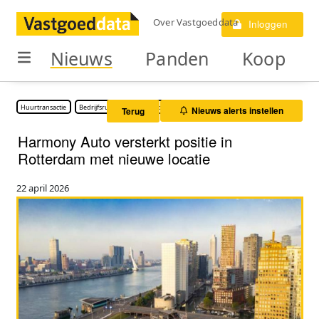
Over Vastgoeddata
Inloggen
Nieuws
Panden
Koop
Huurtransactie
Bedrijfsruimte
Showroom
Nieuws alerts instellen
Terug
Harmony Auto versterkt positie in
Rotterdam met nieuwe locatie
22 april 2026