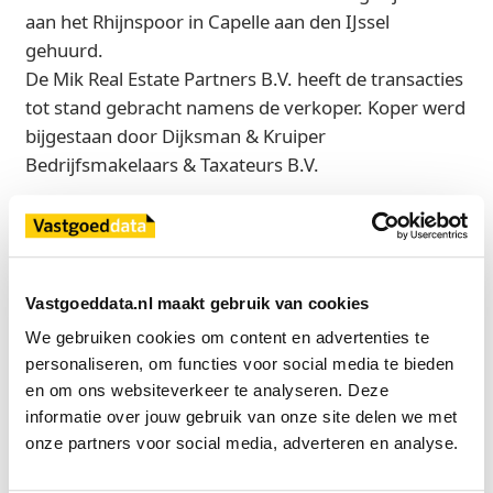
aan het Rhijnspoor in Capelle aan den IJssel
gehuurd.
De Mik Real Estate Partners B.V. heeft de transacties
tot stand gebracht namens de verkoper. Koper werd
bijgestaan door Dijksman & Kruiper
Bedrijfsmakelaars & Taxateurs B.V.
Bron
De Mik Real Estate Partners
Vastgoeddata.nl maakt gebruik van cookies
We gebruiken cookies om content en advertenties te 
Exclusief voor licentiehouders
personaliseren, om functies voor social media te bieden 
Zie direct welke partijen en panden betrokken zijn bij dit nieuws.
en om ons websiteverkeer te analyseren. Deze 
Deze informatie is alleen beschikbaar voor licentiehouders van
informatie over jouw gebruik van onze site delen we met 
Vastgoeddata.
onze partners voor social media, adverteren en analyse.
Vraag een demo aan