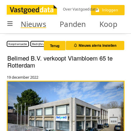
Over Vastgoeddata
Inloggen
Nieuws
Panden
Koop
Kooptransactie
Bedrijfsruimte
Nieuws alerts instellen
Terug
Belimed B.V. verkoopt Vlambloem 65 te
Rotterdam
19 december 2022