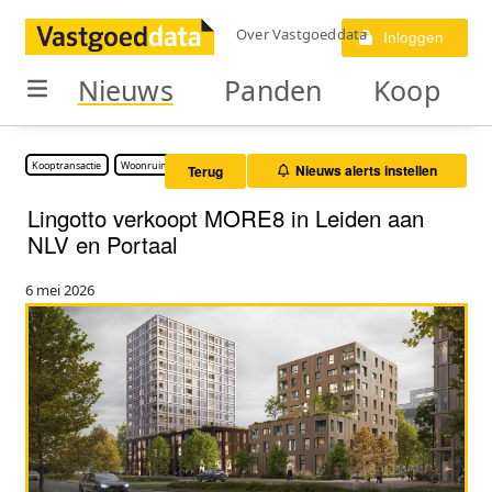
Over Vastgoeddata
Inloggen
Nieuws
Panden
Koop
Kooptransactie
Woonruimte
Nieuws alerts instellen
Terug
Lingotto verkoopt MORE8 in Leiden aan
NLV en Portaal
6 mei 2026