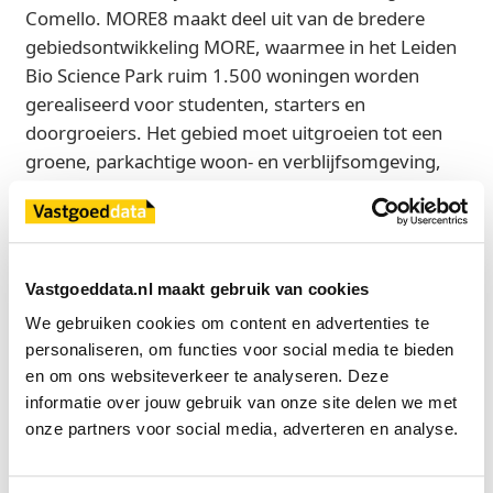
Comello. MORE8 maakt deel uit van de bredere
gebiedsontwikkeling MORE, waarmee in het Leiden
Bio Science Park ruim 1.500 woningen worden
gerealiseerd voor studenten, starters en
doorgroeiers. Het gebied moet uitgroeien tot een
groene, parkachtige woon- en verblijfsomgeving,
met aanvullende voorzieningen zoals een
supermarkt, horeca en een gezondheidscentrum.
De locatie ligt gunstig tussen station Leiden Centraal
en de uitvalswegen.
Vastgoeddata.nl maakt gebruik van cookies
Binnen MORE wordt sterk ingezet op duurzaamheid.
We gebruiken cookies om content en advertenties te 
In het plan is onder meer aandacht voor
personaliseren, om functies voor social media te bieden 
en om ons websiteverkeer te analyseren. Deze 
waterretentie, biobased materialen, inheemse
informatie over jouw gebruik van onze site delen we met 
beplanting op de daken, zonnepanelen en een WKO-
onze partners voor social media, adverteren en analyse.
installatie. Naast MORE8 zijn ook de blokken MORE
3, 4, 6 en 7 in ontwikkeling.
‘De volgende fasen