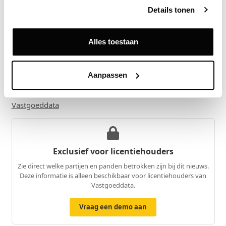
binnen MORE zijn daarmee eveneens volop in
Details tonen
voorbereiding’,
zegt Comello.
MORE8 is ontwikkeld door Lingotto, ontworpen
Alles toestaan
door Paul de Ruiter Architecten en wordt
gerealiseerd door Heddes Bouw & Ontwikkeling.
Aanpassen
Bron
Vastgoeddata
Exclusief voor licentiehouders
Zie direct welke partijen en panden betrokken zijn bij dit nieuws.
Deze informatie is alleen beschikbaar voor licentiehouders van
Vastgoeddata.
Vraag een demo aan