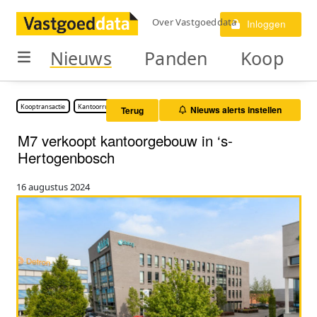
Over Vastgoeddata
Inloggen
Nieuws
Panden
Koop
Kooptransactie
Kantoorruimte
Nieuws alerts instellen
Terug
M7 verkoopt kantoorgebouw in ‘s-
Hertogenbosch
16 augustus 2024