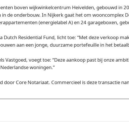
enten boven wijkwinkelcentrum Heivelden, gebouwd in 200
n in de onderbouw. In Nijkerk gaat het om wooncomplex De
rappartementen (energielabel A) en 24 garageboxen, geb
utch Residential Fund, licht toe: “Met deze verkoop mak
 bouwen aan een jonge, duurzame portefeuille in het betaa
ls Vastgoed, voegt toe: “Deze aankoop past bij onze ambit
 Nederlandse woningen.”
erd door Core Notariaat. Commercieel is deze transactie n