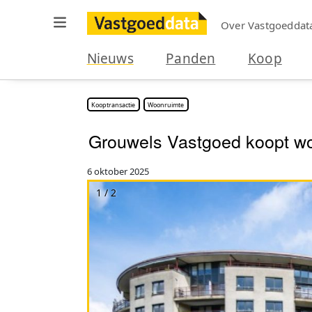
Over Vastgoeddat
Nieuws
Panden
Koop
Kooptransactie
Woonruimte
Grouwels Vastgoed koopt wo
6 oktober 2025
1 / 2