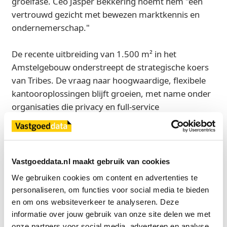
groeifase. Ceo Jasper Bekkering noemt hem "een
vertrouwd gezicht met bewezen marktkennis en
ondernemerschap."
De recente uitbreiding van 1.500 m² in het
Amstelgebouw onderstreept de strategische koers
van Tribes. De vraag naar hoogwaardige, flexibele
kantooroplossingen blijft groeien, met name onder
organisaties die privacy en full-service
ondersteuning combineren.
Bron
Vastgoeddata.nl maakt gebruik van cookies
Tribes
We gebruiken cookies om content en advertenties te 
personaliseren, om functies voor social media te bieden 
en om ons websiteverkeer te analyseren. Deze 
Exclusief voor licentiehouders
informatie over jouw gebruik van onze site delen we met 
Zie direct welke partijen en panden betrokken zijn bij dit nieuws.
onze partners voor social media, adverteren en analyse.