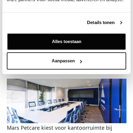
Deze informatie is alleen beschikbaar voor licentiehouders van
Vastgoeddata.
Vraag een demo aan
Details tonen
Alles toestaan
Terug
Gerelateerde nieuwsberichten
Aanpassen
Mars Petcare kiest voor kantoorruimte bij