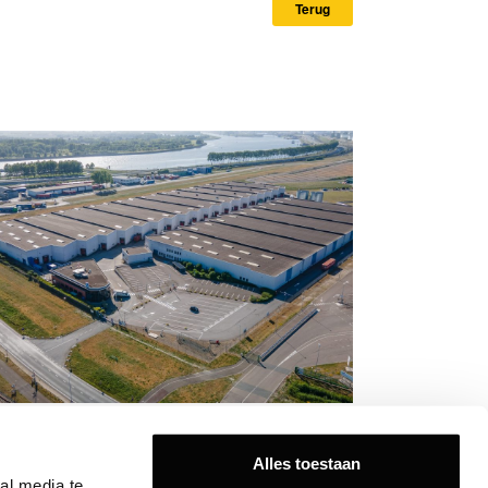
Terug
tyLink verhuurt 40.000 m2 in
tterdam Europoort aan WD Europe
Alles toestaan
V.
l media te 