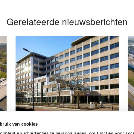
Gerelateerde nieuwsberichten
CSU en Tzorg huren in HNK Rotterdam
Ci
Alexander
Ro
bruik van cookies
B.
ntent en advertenties te personaliseren, om functies voor socia