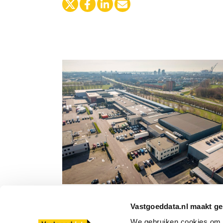
Transportweg 49-55 te Maasdijk
verkocht aan twee eindgebruikers
Vastgoeddata.nl maakt ge
We gebruiken cookies om co