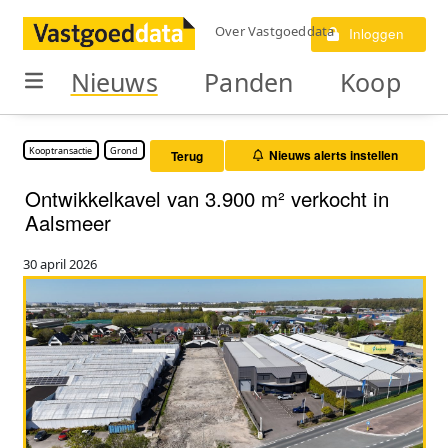
Over Vastgoeddata
Inloggen
Nieuws
Panden
Koop
Kooptransactie
Grond
Nieuws alerts instellen
Terug
Ontwikkelkavel van 3.900 m² verkocht in
Aalsmeer
30 april 2026