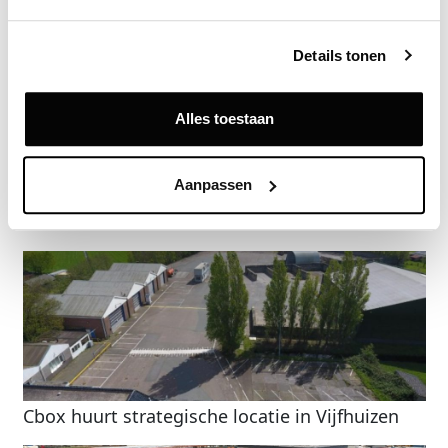
Vastgoeddata.
Details tonen
Vraag een demo aan
Alles toestaan
Terug
Aanpassen
Gerelateerde nieuwsberichten
Cbox huurt strategische locatie in Vijfhuizen