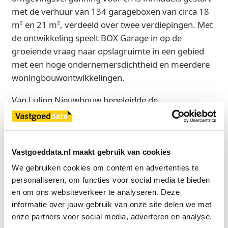
met de verhuur van 134 garageboxen van circa 18
m² en 21 m², verdeeld over twee verdiepingen. Met
de ontwikkeling speelt BOX Garage in op de
groeiende vraag naar opslagruimte in een gebied
met een hoge ondernemersdichtheid en meerdere
woningbouwontwikkelingen.
Van Luling Nieuwbouw begeleidde de
verkooptransactie namens verkoper.
Bron
Vastgoeddata.nl maakt gebruik van cookies
Van Luling BOG
We gebruiken cookies om content en advertenties te 
personaliseren, om functies voor social media te bieden 
en om ons websiteverkeer te analyseren. Deze 
Exclusief voor licentiehouders
informatie over jouw gebruik van onze site delen we met 
onze partners voor social media, adverteren en analyse.
Zie direct welke partijen en panden betrokken zijn bij dit nieuws.
Deze informatie is alleen beschikbaar voor licentiehouders van