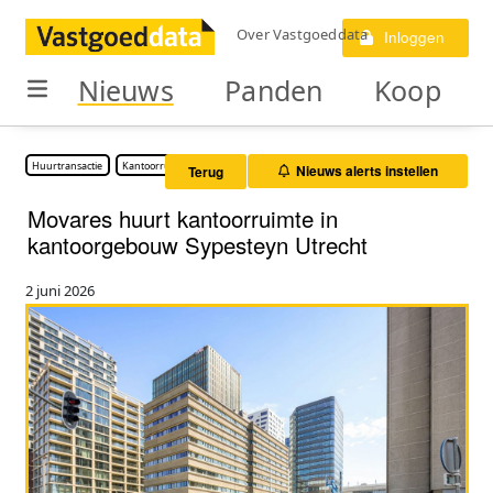
Over Vastgoeddata
Inloggen
Nieuws
Panden
Koop
Huurtransactie
Kantoorruimte
Nieuws alerts instellen
Terug
Movares huurt kantoorruimte in
kantoorgebouw Sypesteyn Utrecht
2 juni 2026