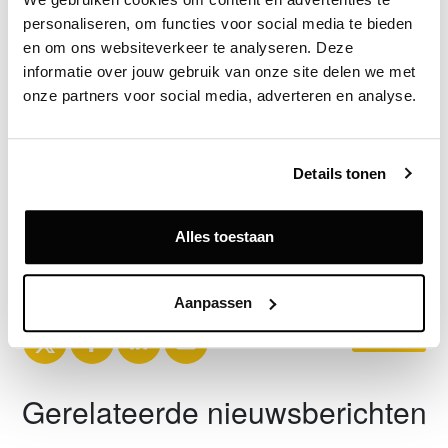
Bron
personaliseren, om functies voor social media te bieden 
Ooms Makelaars Bedrijfshuisvesting, partner in
en om ons websiteverkeer te analyseren. Deze 
Dynamis
informatie over jouw gebruik van onze site delen we met 
onze partners voor social media, adverteren en analyse.
Exclusief voor licentiehouders
Details tonen
Zie direct welke partijen en panden betrokken zijn bij dit nieuws.
Deze informatie is alleen beschikbaar voor licentiehouders van
Vastgoeddata.
Alles toestaan
Vraag een demo aan
Aanpassen
Terug
Gerelateerde nieuwsberichten