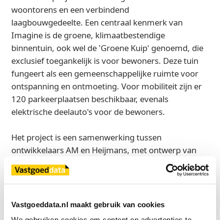
woontorens en een verbindend
laagbouwgedeelte. Een centraal kenmerk van
Imagine is de groene, klimaatbestendige
binnentuin, ook wel de 'Groene Kuip' genoemd, die
exclusief toegankelijk is voor bewoners. Deze tuin
fungeert als een gemeenschappelijke ruimte voor
ontspanning en ontmoeting. Voor mobiliteit zijn er
120 parkeerplaatsen beschikbaar, evenals
elektrische deelauto's voor de bewoners.
Het project is een samenwerking tussen
ontwikkelaars AM en Heijmans, met ontwerp van
Barcode Architects en landschapsarchitectuur door
Buro Sant en Co. Ooms Makelaars
Bedrijfshuisvesting trad bij deze transactie op
namens verkoper.
Vastgoeddata.nl maakt gebruik van cookies
We gebruiken cookies om content en advertenties te 