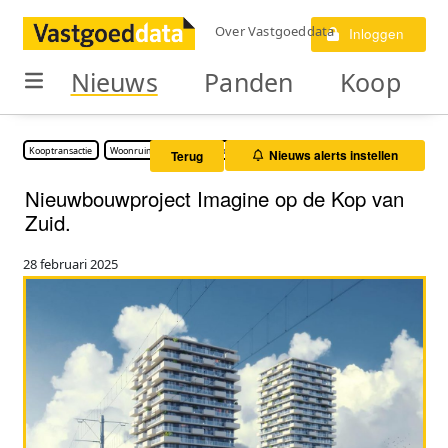
Over Vastgoeddata
Inloggen
Nieuws
Panden
Koop
Kooptransactie
Woonruimte
Zorgvastgoed
Nieuws alerts instellen
Terug
Nieuwbouwproject Imagine op de Kop van
Zuid.
28 februari 2025