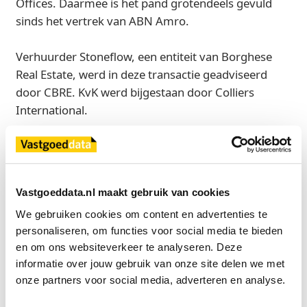
Offices. Daarmee is het pand grotendeels gevuld
sinds het vertrek van ABN Amro.
Verhuurder Stoneflow, een entiteit van Borghese
Real Estate, werd in deze transactie geadviseerd
door CBRE. KvK werd bijgestaan door Colliers
International.
Bron
CBRE
Vastgoeddata.nl maakt gebruik van cookies
We gebruiken cookies om content en advertenties te 
Exclusief voor licentiehouders
personaliseren, om functies voor social media te bieden 
en om ons websiteverkeer te analyseren. Deze 
Zie direct welke partijen en panden betrokken zijn bij dit nieuws.
Deze informatie is alleen beschikbaar voor licentiehouders van
informatie over jouw gebruik van onze site delen we met 
Vastgoeddata.
onze partners voor social media, adverteren en analyse.
Vraag een demo aan