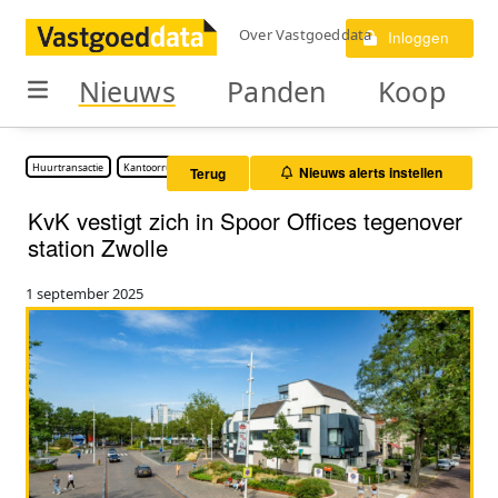
Over Vastgoeddata
Inloggen
Nieuws
Panden
Koop
Huurtransactie
Kantoorruimte
Nieuws alerts instellen
Terug
KvK vestigt zich in Spoor Offices tegenover
station Zwolle
1 september 2025