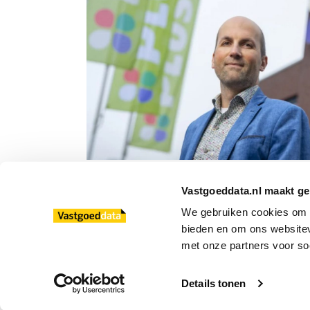
Björn Bertrand vertrekt bij Plus Retail
Vastgoeddata.nl maakt ge
We gebruiken cookies om co
bieden en om ons websitev
met onze partners voor so
© 2013 - 2026 Vastgoeddata Nederland B.V.
Details tonen
|
|
Copyright
Privacybeleid
Disclaimer