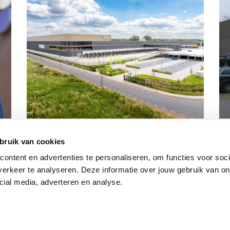
Royal A-ware neemt voormalig
Ri
distributiecentrum PLUS in Deventer in
Wi
bruik van cookies
gebruik
ntent en advertenties te personaliseren, om functies voor socia
erkeer te analyseren. Deze informatie over jouw gebruik van onz
cial media, adverteren en analyse.
|
Algemene voorwaarden
|
Cookie instellingen
Thema: