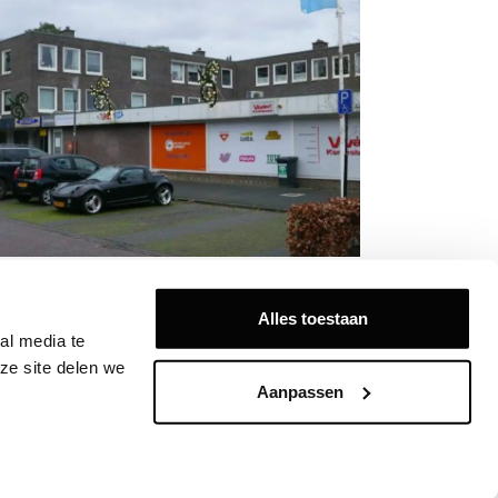
alto en Hoorne Vastgoed kopen
nkelcentrum Kerckebosch in Zeist
Alles toestaan
l media te 
e site delen we 
Aanpassen
Volg ons op: