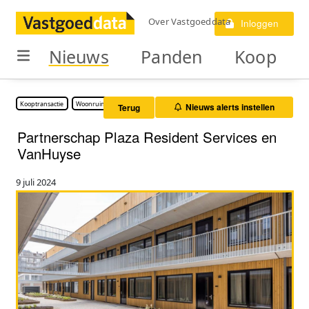
Over Vastgoeddata
Inloggen
Nieuws
Panden
Koop
Kooptransactie
Woonruimte
Nieuws alerts instellen
Terug
Partnerschap Plaza Resident Services en
VanHuyse
9 juli 2024