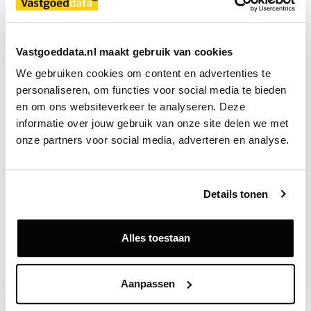
grootte van ongeveer 60m2 tot 130m2.
VanHuyse neemt de verkoop van de appartementen
Vastgoeddata.nl maakt gebruik van cookies
en bijbehorende parkeerplaatsen op zich,
We gebruiken cookies om content en advertenties te 
gebruikmakend van hun lokale expertise en
personaliseren, om functies voor social media te bieden 
landelijke netwerk. Deze samenwerking luidt een
en om ons websiteverkeer te analyseren. Deze 
nieuw hoofdstuk in voor zowel VanHuyse als Plaza
informatie over jouw gebruik van onze site delen we met 
Resident Services.
onze partners voor social media, adverteren en analyse.
Bron
B-Right Urban Living
Details tonen
Alles toestaan
Exclusief voor licentiehouders
Zie direct welke partijen en panden betrokken zijn bij dit nieuws.
Aanpassen
Deze informatie is alleen beschikbaar voor licentiehouders van
Vastgoeddata.