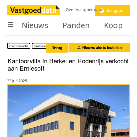
Over Vastgoeddata
Inloggen
Nieuws
Panden
Koop
Kooptransactie
Kantoorruimte
Nieuws alerts instellen
Terug
Kantoorvilla in Berkel en Rodenrijs verkocht
aan Erniesoft
23 juli 2025