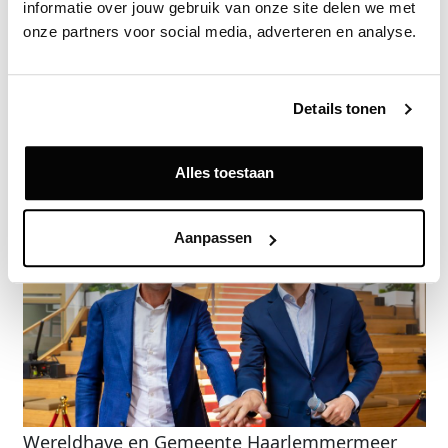
Zie direct welke partijen en panden betrokken zijn bij dit nieuws.
informatie over jouw gebruik van onze site delen we met 
Deze informatie is alleen beschikbaar voor licentiehouders van
onze partners voor social media, adverteren en analyse.
Vastgoeddata.
Vraag een demo aan
Details tonen
Terug
Alles toestaan
Gerelateerde nieuwsberichten
Aanpassen
Wereldhave en Gemeente Haarlemmermeer