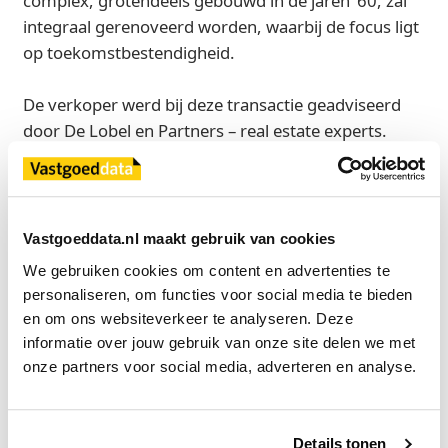
complex, grotendeels gebouwd in de jaren ’60, zal
integraal gerenoveerd worden, waarbij de focus ligt
op toekomstbestendigheid.
De verkoper werd bij deze transactie geadviseerd
door De Lobel en Partners – real estate experts.
Bron
De Lobel & Partners Real Estate Experts
Vastgoeddata.nl maakt gebruik van cookies
We gebruiken cookies om content en advertenties te 
personaliseren, om functies voor social media te bieden 
Exclusief voor licentiehouders
en om ons websiteverkeer te analyseren. Deze 
Zie direct welke partijen en panden betrokken zijn bij dit nieuws.
informatie over jouw gebruik van onze site delen we met 
Deze informatie is alleen beschikbaar voor licentiehouders van
onze partners voor social media, adverteren en analyse.
Vastgoeddata.
Vraag een demo aan
Details tonen