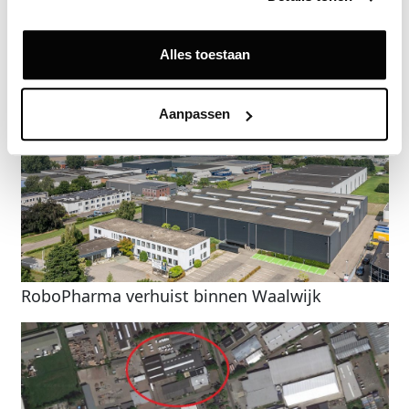
Terug
Alles toestaan
Gerelateerde nieuwsberichten
Aanpassen
RoboPharma verhuist binnen Waalwijk