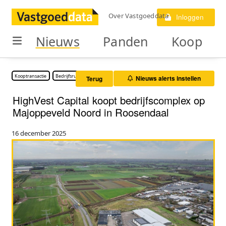
Over Vastgoeddata
Inloggen
Nieuws
Panden
Koop
Kooptransactie
Bedrijfsruimte
Nieuws alerts instellen
Terug
HighVest Capital koopt bedrijfscomplex op
Majoppeveld Noord in Roosendaal
16 december 2025