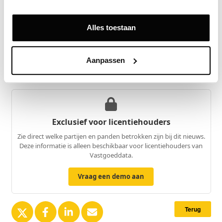
De implementatie verloopt gefaseerd; vanaf
oktober 2026 krijgen huurders toegang tot de
Alles toestaan
geïntegreerde dienstverlening
Aanpassen
Bron
Cushman & Wakefield
Exclusief voor licentiehouders
Zie direct welke partijen en panden betrokken zijn bij dit nieuws.
Deze informatie is alleen beschikbaar voor licentiehouders van
Vastgoeddata.
Vraag een demo aan
Terug