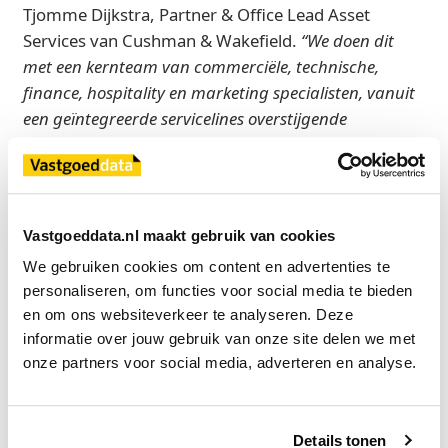
Tjomme Dijkstra, Partner & Office Lead Asset
Services van Cushman & Wakefield.
“We doen dit
met een kernteam van commerciële, technische,
finance, hospitality en marketing specialisten, vanuit
een geïntegreerde servicelines overstijgende
samenwerking, altijd datadriven gestuurd”.
Arjen Boesveldt, Head Asset Services & International
Partner van Cushman & Wakefield:
“Wij opereren in
Vastgoeddata.nl maakt gebruik van cookies
strategisch partnership met Vastint om haar
strategische doelen te behalen, waarbij hospitality &
We gebruiken cookies om content en advertenties te 
community, ESG en huurderstevredenheid
personaliseren, om functies voor social media te bieden 
en om ons websiteverkeer te analyseren. Deze 
speerpunten zijn. Wij zetten ons altijd volledig in om de
informatie over jouw gebruik van onze site delen we met 
portefeuille van onze opdrachtgevers te verbeteren
onze partners voor social media, adverteren en analyse.
door het aantrekken en behouden van huurders, het
zorgvuldig onderhouden van de gebouwen en het
aantrekkelijker en duurzamer maken ervan.”
Details tonen