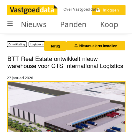
Over Vastgoeddata
Inloggen
Nieuws
Panden
Koop
Ontwikkeling
Logistiek vastgoed
Nieuws alerts instellen
Terug
BTT Real Estate ontwikkelt nieuw
warehouse voor CTS International Logistics
27 januari 2026