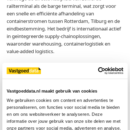
railterminal als de barge terminal, wat zorgt voor
een snelle en efficiënte afhandeling van
containerstromen tussen Rotterdam, Tilburg en de
eindbestemming. Het bedrijf is internationaal actief
in geïntegreerde supply‑chainoplossingen,
waaronder warehousing, containerlogistiek en
value‑added logistics.
BTT Real Estate werd bij de transactie geadviseerd
door INDUSTRIAL real estate partners.
Bron
Vastgoeddata.nl maakt gebruik van cookies
Industrial Real Estate Partners
We gebruiken cookies om content en advertenties te 
personaliseren, om functies voor social media te bieden 
en om ons websiteverkeer te analyseren. Deze 
informatie over jouw gebruik van onze site delen we met 
Exclusief voor licentiehouders
onze partners voor social media, adverteren en analyse.