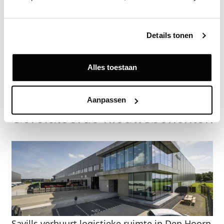
Zie direct welke partijen en panden betrokken zijn bij dit nieuws.
Deze informatie is alleen beschikbaar voor licentiehouders van
Vastgoeddata.
Details tonen
Vraag een demo aan
Alles toestaan
Terug
Aanpassen
Gerelateerde nieuwsberichten
Savills verhuurt logistieke ruimte in Den Hoorn