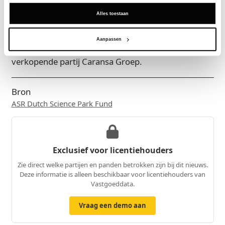
Alles toestaan
ASR Real Estate werd namens het ASR Dutch Science
Park Fund bij deze transactie vertegenwoordigd
Aanpassen
door Cushman & Wakefield. CBRE adviseerde de
verkopende partij Caransa Groep.
Bron
ASR Dutch Science Park Fund
Exclusief voor licentiehouders
Zie direct welke partijen en panden betrokken zijn bij dit nieuws.
Deze informatie is alleen beschikbaar voor licentiehouders van
Vastgoeddata.
Vraag een demo aan