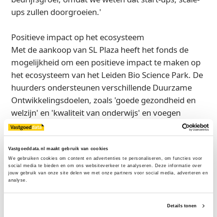
ups zullen doorgroeien.'
Positieve impact op het ecosysteem
Met de aankoop van SL Plaza heeft het fonds de
mogelijkheid om een positieve impact te maken op
het ecosysteem van het Leiden Bio Science Park. De
huurders ondersteunen verschillende Duurzame
Ontwikkelingsdoelen, zoals 'goede gezondheid en
welzijn' en 'kwaliteit van onderwijs' en voegen
waarde toe aan het ecosysteem. Het gebouw wordt
grotendeels verhuurd aan multinationals die actief
zijn in de biofarmaceutische sector, wat bijdraagt
Vastgoeddata.nl maakt gebruik van cookies
We gebruiken cookies om content en advertenties te personaliseren, om functies voor 
aan inzichten, componenten en producten die een
social media te bieden en om ons websiteverkeer te analyseren. Deze informatie over 
betere gezondheid en welzijn bevorderen. De
jouw gebruik van onze site delen we met onze partners voor social media, adverteren en 
analyse.
Hogeschool Leiden huurt laboratoriumruimte en
werkt samen met andere organisaties op het
Details tonen
science park.