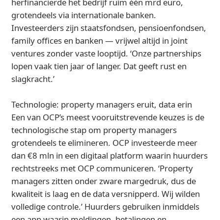
herfinancierde het bedrijf ruim één mrd euro,
grotendeels via internationale banken.
Investeerders zijn staatsfondsen, pensioenfondsen,
family offices en banken — vrijwel altijd in joint
ventures zonder vaste looptijd. ‘Onze partnerships
lopen vaak tien jaar of langer. Dat geeft rust en
slagkracht.’
Technologie: property managers eruit, data erin
Een van OCP’s meest vooruitstrevende keuzes is de
technologische stap om property managers
grotendeels te elimineren. OCP investeerde meer
dan €8 mln in een digitaal platform waarin huurders
rechtstreeks met OCP communiceren. ‘Property
managers zitten onder zware margedruk, dus de
kwaliteit is laag en de data versnipperd. Wij wilden
volledige controle.’ Huurders gebruiken inmiddels
een app waarin meldingen, betalingen en