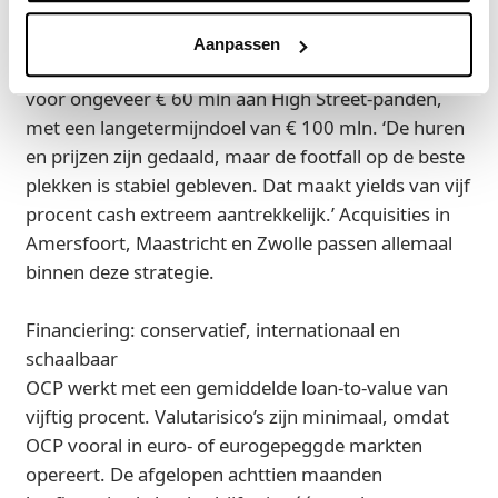
Naast woningen investeert OCP via een apart fonds
in A1-winkels in de dertien grootste steden van
Aanpassen
Nederland. In achttien maanden kocht het bedrijf
voor ongeveer € 60 mln aan High Street-panden,
met een langetermijndoel van € 100 mln. ‘De huren
en prijzen zijn gedaald, maar de footfall op de beste
plekken is stabiel gebleven. Dat maakt yields van vijf
procent cash extreem aantrekkelijk.’ Acquisities in
Amersfoort, Maastricht en Zwolle passen allemaal
binnen deze strategie.
Financiering: conservatief, internationaal en
schaalbaar
OCP werkt met een gemiddelde loan-to-value van
vijftig procent. Valutarisico’s zijn minimaal, omdat
OCP vooral in euro- of eurogepeggde markten
opereert. De afgelopen achttien maanden