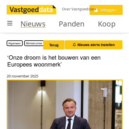
Over Vastgoeddata
Inloggen
Nieuws
Panden
Koop
Algemeen
Winkelruimte
Woonruimte
Nieuws alerts instellen
Terug
‘Onze droom is het bouwen van een
Europees woonmerk’
20 november 2025