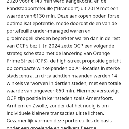
2020 voor €140 mln werd aangekocht, en de
Randstadportefeuille (“Brandon”) uit 2019 met een
waarde van €130 mln. Deze aankopen boden forse
optimalisatiepotentie, mede doordat delen van de
portefeuille under-managed waren en
groeimogelijkheden beperkter waren dan in de rest
van OCP’s bezit. In 2024 zette OCP een volgende
strategische stap met de lancering van Orange
Prime Street (OPS), de high-street propositie gericht
op compacte winkelpanden op A1-locaties in sterke
stadscentra. In circa achttien maanden werden 14
winkels verworven in dertien steden, met een totale
waarde van ongeveer €60 mln. Hiermee verstevigt
OCP zijn positie in kernsteden zoals Amersfoort,
Arnhem en Zwolle, zonder dat het nodig is om
individuele kleinere transacties uit te lichten.
Gezamenlijk vormen deze portefeuilles de basis
onder een groeiende en gediversifieerde