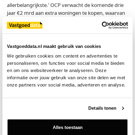
allerbelangrijkste.’ OCP verwacht de komende drie
jaar €2 mrd aan extra woningen te kopen, waarvan
het grootste deel in Duitsland en Scandinavië.
Nederland: enorme potentie, maar verstopt door
beleid
Vastgoeddata.nl maakt gebruik van cookies
Over Nederland is Van Bommel duidelijk. ‘De
We gebruiken cookies om content en advertenties te 
fundamentals van de woningmarkt zijn fantastisch,
personaliseren, om functies voor social media te bieden 
maar de regelgeving is een chaos.’ De
en om ons websiteverkeer te analyseren. Deze 
overregulering van de afgelopen jaren heeft
informatie over jouw gebruik van onze site delen we met 
investeerders weggejaagd. Toch is hij optimistisch.
onze partners voor social media, adverteren en analyse.
‘Iedereen ziet inmiddels dat het zo niet werkt. Ik
verwacht dat Nederland weer aantrekkelijk wordt
zodra het beleid voorspelbaar wordt.’
Details tonen
High Street-retail: een stille herwaardering van A1-
Alles toestaan
locaties