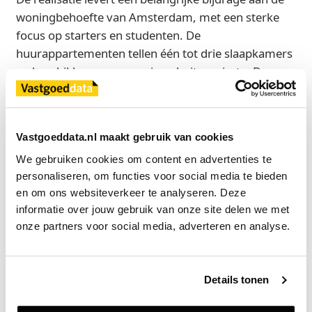
woningbehoefte van Amsterdam, met een sterke
focus op starters en studenten. De
huurappartementen tellen één tot drie slaapkamers
en beschikken over een eigen buitenruimte. De
studentenstudio’s zijn volledig zelfstandig en hebben
toegang tot gemeenschappelijke buitenruimtes,
waaronder tuinen op verschillende verdiepingen en
Vastgoeddata.nl maakt gebruik van cookies
een sport court. De bouw van de eerste twee
We gebruiken cookies om content en advertenties te 
deelplannen – 933 huurappartementen en 187
personaliseren, om functies voor social media te bieden 
koopappartementen – start naar verwachting in het
en om ons websiteverkeer te analyseren. Deze 
tweede kwartaal van 2026. De oplevering staat
informatie over jouw gebruik van onze site delen we met 
gepland voor 2029. Daarna volgen onder meer het
onze partners voor social media, adverteren en analyse.
theater, hotel en kantoorfuncties.
De verkoop van de koopwoningen wordt verwacht
Details tonen
in 2028. CBRE trad op als verkoopadviseur en
Dentons als juridisch adviseur voor de koper.