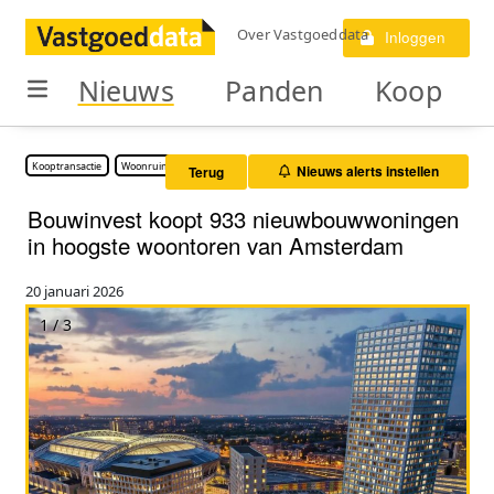
Over Vastgoeddata
Inloggen
Nieuws
Panden
Koop
Kooptransactie
Woonruimte
Nieuws alerts instellen
Terug
Bouwinvest koopt 933 nieuwbouwwoningen
in hoogste woontoren van Amsterdam
20 januari 2026
1 / 3