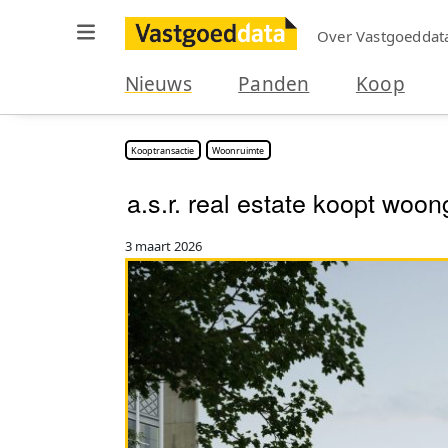
Over Vastgoeddat
Nieuws
Panden
Koop
Kooptransactie
Woonruimte
a.s.r. real estate koopt w
3 maart 2026