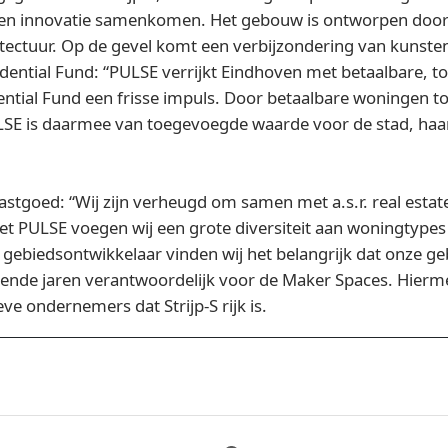
ign en innovatie samenkomen. Het gebouw is ontworpen door
hitectuur. Op de gevel komt een verbijzondering van kunste
idential Fund: “PULSE verrijkt Eindhoven met betaalbare,
dential Fund een frisse impuls. Door betaalbare woningen 
PULSE is daarmee van toegevoegde waarde voor de stad, haa
tgoed: “Wij zijn verheugd om samen met a.s.r. real estate
Met PULSE voegen wij een grote diversiteit aan woningtypes t
 gebiedsontwikkelaar vinden wij het belangrijk dat onze ge
mende jaren verantwoordelijk voor de Maker Spaces. Hierme
e ondernemers dat Strijp-S rijk is.