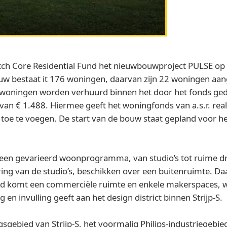
Dutch Core Residential Fund het nieuwbouwproject PULSE op
uw bestaat it 176 woningen, daarvan zijn 22 woningen a
woningen worden verhuurd binnen het door het fonds ged
n € 1.488. Hiermee geeft het woningfonds van a.s.r. real 
toe te voegen. De start van de bouw staat gepland voor h
t een gevarieerd woonprogramma, van studio’s tot ruime 
ing van de studio’s, beschikken over een buitenruimte. Da
 komt een commerciële ruimte en enkele makerspaces, wa
n invulling geeft aan het design district binnen Strijp‑S.
gsgebied van Strijp‑S, het voormalig Philips‑industriegebie