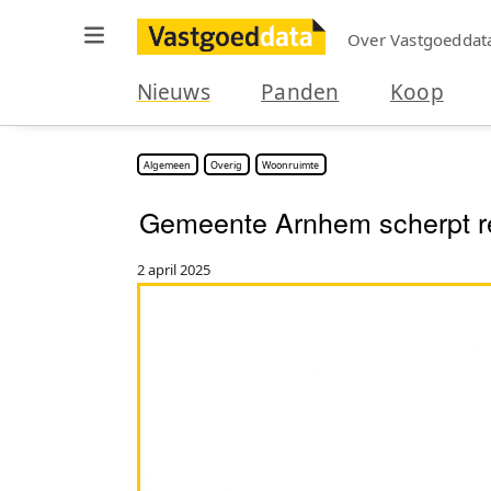
Over Vastgoeddat
Nieuws
Panden
Koop
Algemeen
Overig
Woonruimte
Gemeente Arnhem scherpt reg
2 april 2025