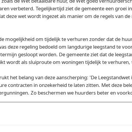
zoals de Wet betaalbare huur, de Wet goed verhuurdersch
en verbeterd. Tegelijkertijd ziet de gemeente een groei i
at deze wet wordt ingezet als manier om de regels van de 
mogelijkheid om tijdelijk te verhuren zonder dat de huurp
was deze regeling bedoeld om langdurige leegstand te voor
 termijn gesloopt worden. De gemeente ziet dat de leegst
t wordt als sluiproute om woningen tijdelijk te verhuren,
t het belang van deze aanscherping: 'De Leegstandwet i
ure contracten in onzekerheid te laten zitten. Met deze be
rgunningen. Zo beschermen we huurders beter en voork