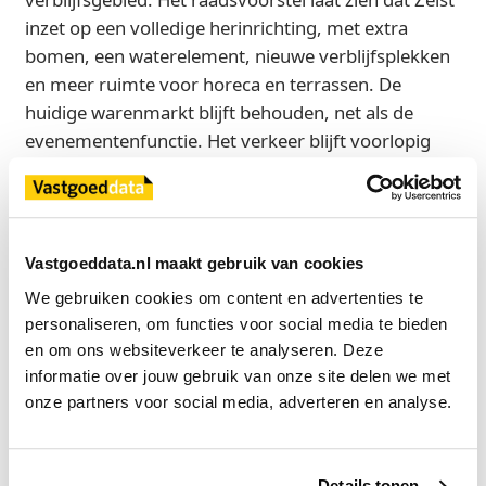
inzet op een volledige herinrichting, met extra
bomen, een waterelement, nieuwe verblijfsplekken
en meer ruimte voor horeca en terrassen. De
huidige warenmarkt blijft behouden, net als de
evenementenfunctie. Het verkeer blijft voorlopig
om het plein heen geleid worden, omdat volledige
afsluiting van de noord-zuidroute nog niet mogelijk
is, maar het hart van het plein wordt autovrij.
Vastgoeddata.nl maakt gebruik van cookies
Markt verandert van stenenplein naar groen
We gebruiken cookies om content en advertenties te 
verblijfsgebied met regionale aantrekkingskracht
personaliseren, om functies voor social media te bieden 
Opvallend is dat een deel van het project wordt
en om ons websiteverkeer te analyseren. Deze 
vooruitgetrokken: de herinrichting van Voorheuvel-
informatie over jouw gebruik van onze site delen we met 
Noord krijgt al in 2026 of begin 2027 een eigen
onze partners voor social media, adverteren en analyse.
uitvoeringstraject, los van de nieuwbouw. Voor deze
ingreep is in totaal €950.000 nodig, waarvan
€650.000 wordt gedekt uit de Reserve
Details tonen