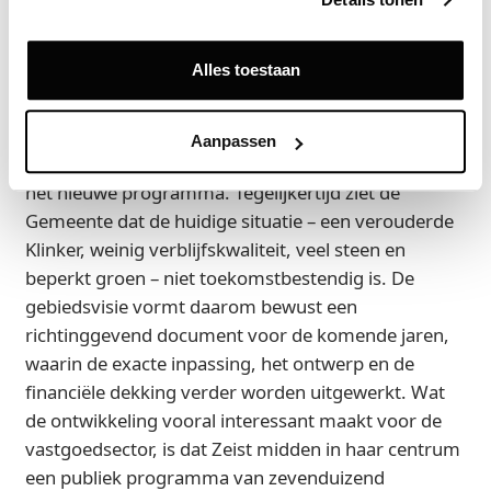
Zelfregulerende Projecten van de Gemeente Zeist.
Hoewel de gebiedsvisie een ambitieus
Alles toestaan
toekomstbeeld neerlegt, is het plan niet zonder
controverse. Uit participatieverslagen blijkt dat een
deel van de omwonenden zich zorgen maakt over
Aanpassen
zichtverlies, verkeersverplaatsing en de schaal van
het nieuwe programma. Tegelijkertijd ziet de
Gemeente dat de huidige situatie – een verouderde
Klinker, weinig verblijfskwaliteit, veel steen en
beperkt groen – niet toekomstbestendig is. De
gebiedsvisie vormt daarom bewust een
richtinggevend document voor de komende jaren,
waarin de exacte inpassing, het ontwerp en de
financiële dekking verder worden uitgewerkt. Wat
de ontwikkeling vooral interessant maakt voor de
vastgoedsector, is dat Zeist midden in haar centrum
een publiek programma van zevenduizend