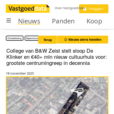
Over Vastgoeddata
Inloggen
Nieuws
Panden
Koop
Ontwikkeling
Bijeenkomstruimte
Nieuws alerts instellen
Terug
College van B&W Zeist stelt sloop De
Klinker en €40+ mln nieuw cultuurhuis voor:
grootste centrumingreep in decennia
18 november 2025