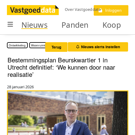
Over Vastgoeddata
Inloggen
Nieuws
Panden
Koop
Ontwikkeling
Woonruimte
Nieuws alerts instellen
Terug
Bestemmingsplan Beurskwartier 1 in
Utrecht definitief: ‘We kunnen door naar
realisatie’
28 januari 2026