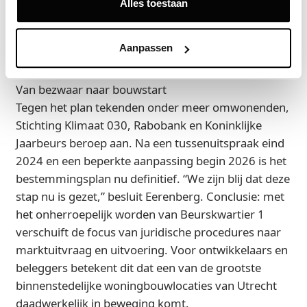
uitvoeringsoverleg met toekomstige ontwikkelaars
Alles toestaan
zal daar aandacht aan worden besteed, waarbij
eventuele overlast zoveel als mogelijk zal worden
Aanpassen
voorkomen,” zegt Eerenberg.
Van bezwaar naar bouwstart
Tegen het plan tekenden onder meer omwonenden,
Stichting Klimaat 030, Rabobank en Koninklijke
Jaarbeurs beroep aan. Na een tussenuitspraak eind
2024 en een beperkte aanpassing begin 2026 is het
bestemmingsplan nu definitief. “We zijn blij dat deze
stap nu is gezet,” besluit Eerenberg. Conclusie: met
het onherroepelijk worden van Beurskwartier 1
verschuift de focus van juridische procedures naar
marktuitvraag en uitvoering. Voor ontwikkelaars en
beleggers betekent dit dat een van de grootste
binnenstedelijke woningbouwlocaties van Utrecht
daadwerkelijk in beweging komt.