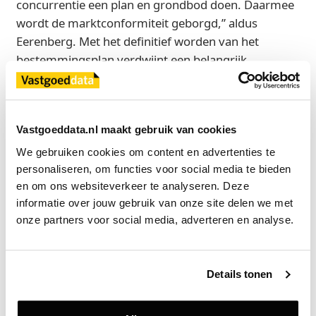
concurrentie een plan en grondbod doen. Daarmee
wordt de marktconformiteit geborgd,” aldus
Eerenberg. Met het definitief worden van het
bestemmingsplan verdwijnt een belangrijk
planologisch risico. Dat heeft directe gevolgen voor
de grondwaardevorming . “Met het onherroepelijk
worden van het bestemmingsplan is voor
Vastgoeddata.nl maakt gebruik van cookies
marktpartijen een onzekerheid (planologisch risico)
weggenomen. Dat betekent dat zij dit risico niet
We gebruiken cookies om content en advertenties te 
zullen afprijzen in hun bieding en de verwachte
personaliseren, om functies voor social media te bieden 
grondwaarden makkelijker worden gehaald,” stelt
en om ons websiteverkeer te analyseren. Deze 
informatie over jouw gebruik van onze site delen we met 
Eerenberg.
onze partners voor social media, adverteren en analyse.
Bouwlogistiek nog onderwerp van overleg
De bouwlogistiek rond het drukke Jaarbeursgebied,
Details tonen
de Croeselaan en de Graadt van Roggenweg wordt
in een later stadium uitgewerkt. “In het