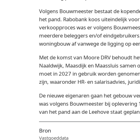
Volgens Bouwmeester bestaat de kopende 
het pand. Rabobank koos uiteindelijk voor
verkoopproces was er volgens Bouwmeester
meerdere beleggers en/of eindgebruikers.
woningbouw af vanwege de ligging op een 
Met de komst van Moore DRV behoudt het g
Naaldwijk, Maasdijk en Maassluis samen o
moet in 2027 in gebruik worden genomen. N
zijn, waaronder HR- en salarisadvies, jurid
De nieuwe eigenaren gaan het gebouw ve
was volgens Bouwmeester bij oplevering 1
van het pand aan de Leehove staat gepla
Bron
Vastgoeddata