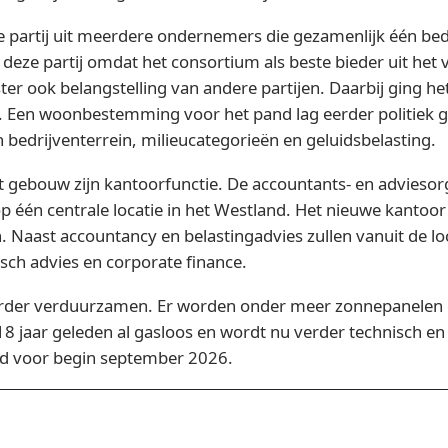
partij uit meerdere ondernemers die gezamenlijk één bed
 deze partij omdat het consortium als beste bieder uit he
 ook belangstelling van andere partijen. Daarbij ging he
 Een woonbestemming voor het pand lag eerder politiek g
bedrijventerrein, milieucategorieën en geluidsbelasting.
ebouw zijn kantoorfunctie. De accountants- en adviesorga
p één centrale locatie in het Westland. Het nieuwe kanto
aast accountancy en belastingadvies zullen vanuit de locati
isch advies en corporate finance.
rder verduurzamen. Er worden onder meer zonnepanelen
8 jaar geleden al gasloos en wordt nu verder technisch e
nd voor begin september 2026.