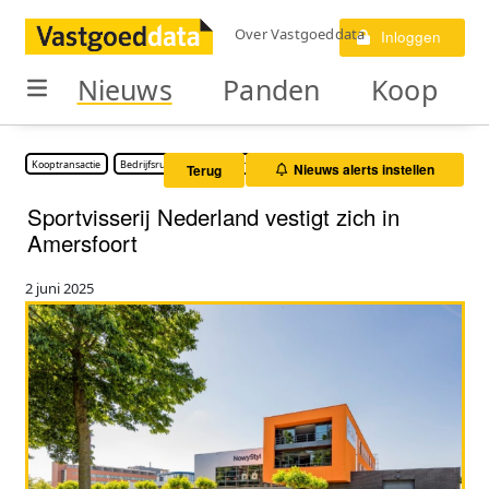
Over Vastgoeddata
Inloggen
Nieuws
Panden
Koop
Kooptransactie
Bedrijfsruimte
Kantoorruimte
Nieuws alerts instellen
Terug
Sportvisserij Nederland vestigt zich in
Amersfoort
2 juni 2025