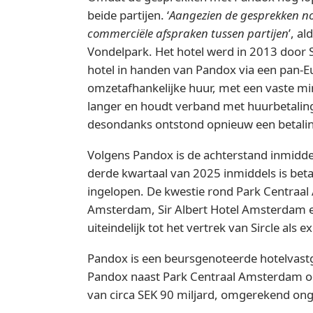
beide partijen. ‘
Aangezien de gesprekken no
commerciële afspraken tussen partijen
’, a
Vondelpark. Het hotel werd in 2013 door 
hotel in handen van Pandox via een pan-E
omzetafhankelijke huur, met een vaste min
langer en houdt verband met huurbetaling
desondanks ontstond opnieuw een betali
Volgens Pandox is de achterstand inmidde
derde kwartaal van 2025 inmiddels is beta
ingelopen. De kwestie rond Park Centraal 
Amsterdam, Sir Albert Hotel Amsterdam e
uiteindelijk tot het vertrek van Sircle al
Pandox is een beursgenoteerde hotelvastg
Pandox naast Park Centraal Amsterdam oo
van circa SEK 90 miljard, omgerekend ong