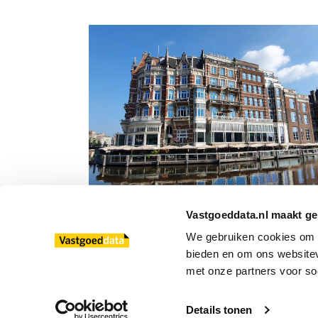
Hotelvastgoed in Amsterdam: navige
Vastgoeddata.nl maakt ge
tussen regels en onzekerheid
We gebruiken cookies om co
bieden en om ons websitev
met onze partners voor so
© 2013 - 2026 Vastgoeddata Nederland B.V.
Details tonen
|
|
Copyright
Privacybeleid
Disclaimer