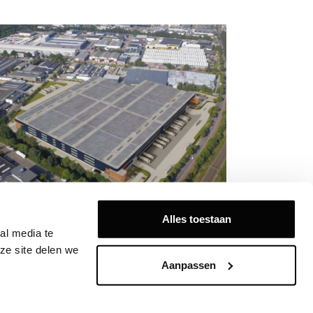
rth Sea Port herpositioneert
Alles toestaan
ormalige BTZ-locatie Ritthem
l media te 
e site delen we 
Aanpassen
Volg ons op: