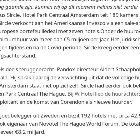
g gaande zijn, kunnen wij op dit moment helaas niet verder 
ldus Sircle. Hotel Park Centraal Amsterdam telt 189 kamers
Sircle verkocht aan het Amerikaanse Invesco via een sale-
uropese portefeuilledeal met zeven hotels.Onder de huuro
imumhuur van meer dan €5 miljoen per jaar. Het juridische
en tijdens en na de Covid-periode. Sircle kreeg eerder e
ngsachterstand.
ls deels teruggebracht. Pandox-directeur Aldert Schaapho
ald. Hij sprak daarbij de verwachting uit dat de volledige
Amsterdam staat niet op zichzelf. Sircle had eerder ook be
n Park Centraal The Hague.
Bij W Hotel liep de huurachter
s exploitant en de komst van Corendon als nieuwe huurder.
oedbelegger uit Zweden en bezit 192 hotels met circa 42.5
k eigenaar van Novotel The Hague World Forum. De totale
eveer €8,2 miljard.