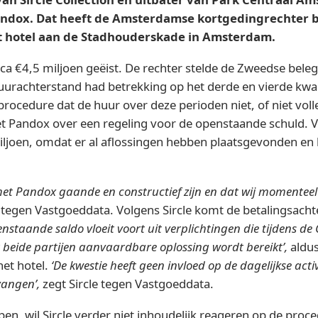
ndox. Dat heeft de Amsterdamse kortgedingrechter b
et hotel aan de Stadhouderskade in Amsterdam.
ca €4,5 miljoen geëist. De rechter stelde de Zweedse beleg
uurachterstand had betrekking op het derde en vierde kwa
procedure dat de huur over deze perioden niet, of niet volle
et Pandox over een regeling voor de openstaande schuld. V
iljoen, omdat er al aflossingen hebben plaatsgevonden en
et Pandox gaande en constructief zijn en dat wij momenteel
n tegen Vastgoeddata. Volgens Sircle komt de betalingsachte
nstaande saldo vloeit voort uit verplichtingen die tijdens d
 beide partijen aanvaardbare oplossing wordt bereikt’,
aldus
et hotel.
‘De kwestie heeft geen invloed op de dagelijkse ac
vangen’,
zegt Sircle tegen Vastgoeddata.
, wil Sircle verder niet inhoudelijk reageren op de proc