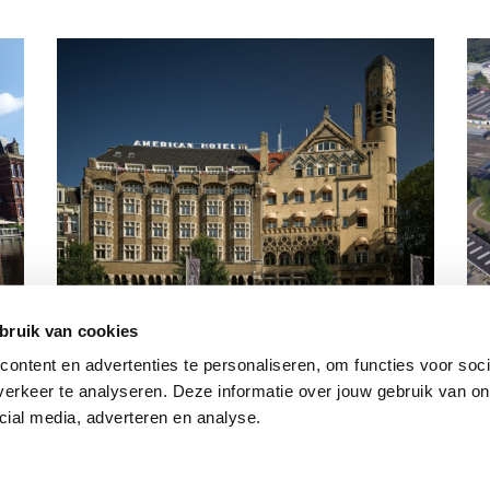
ren
Achter de hotelgevels: markt, kapitaal
No
bruik van cookies
en kansen
vo
ntent en advertenties te personaliseren, om functies voor socia
erkeer te analyseren. Deze informatie over jouw gebruik van onz
cial media, adverteren en analyse.
|
Algemene voorwaarden
|
Cookie instellingen
Thema: