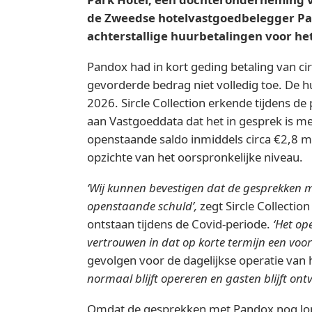
de Zweedse hotelvastgoedbelegger Pa
achterstallige huurbetalingen voor h
Pandox had in kort geding betaling van cir
gevorderde bedrag niet volledig toe. De h
2026. Sircle Collection erkende tijdens de 
aan Vastgoeddata dat het in gesprek is m
openstaande saldo inmiddels circa €2,8 m
opzichte van het oorspronkelijke niveau.
‘Wij kunnen bevestigen dat de gesprekken m
openstaande schuld’,
zegt Sircle Collectio
ontstaan tijdens de Covid-periode.
‘Het ope
vertrouwen in dat op korte termijn een voor
gevolgen voor de dagelijkse operatie van h
normaal blijft opereren en gasten blijft ont
Omdat de gesprekken met Pandox nog lopen