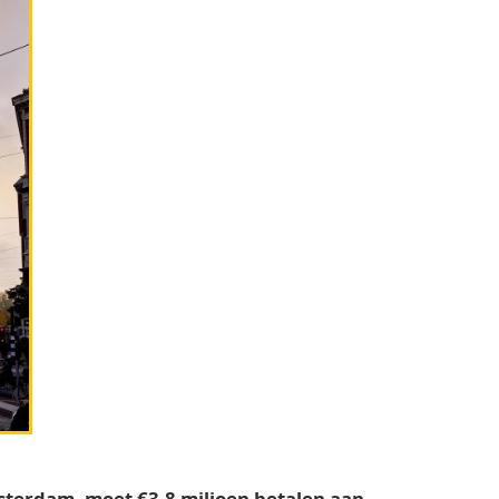
sterdam, moet €3,8 miljoen betalen aan