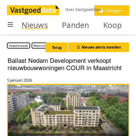
Over Vastgoeddata
Inloggen
Nieuws
Panden
Koop
Kooptransactie
Woonruimte
Nieuws alerts instellen
Terug
Ballast Nedam Development verkoopt
nieuwbouwwoningen COUR in Maastricht
5 januari 2026