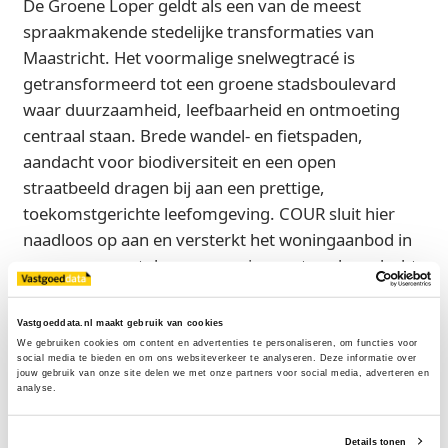
De Groene Loper geldt als een van de meest
spraakmakende stedelijke transformaties van
Maastricht. Het voormalige snelwegtracé is
getransformeerd tot een groene stadsboulevard
waar duurzaamheid, leefbaarheid en ontmoeting
centraal staan. Brede wandel- en fietspaden,
aandacht voor biodiversiteit en een open
straatbeeld dragen bij aan een prettige,
toekomstgerichte leefomgeving. COUR sluit hier
naadloos op aan en versterkt het woningaanbod in
een groene, autoluwe omgeving met veel aandacht
voor energiezuinigheid en woonkwaliteit. Voor
Ballast Nedam Development markeert het project
Vastgoeddata.nl maakt gebruik van cookies
een volgende stap binnen deze
We gebruiken cookies om content en advertenties te personaliseren, om functies voor 
social media te bieden en om ons websiteverkeer te analyseren. Deze informatie over 
gebiedsontwikkeling. Onno Dwars, ceo van Ballast
jouw gebruik van onze site delen we met onze partners voor social media, adverteren en 
analyse.
Nedam Development: 'De Groene Loper bewijst dat
een stad radicaal kan veranderen wanneer
gezondheid en ruimte voor ontmoeting centraal
Details tonen