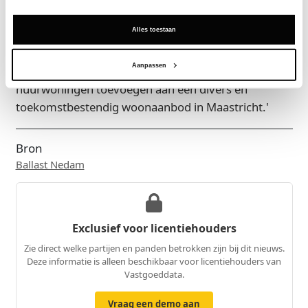
staan. Met COUR zetten we een volgende stap in
Alles toestaan
deze gebiedsontwikkeling. Dankzij de
samenwerking met CLB en Hinke Fongers Vastgoed
Aanpassen
kunnen we 137 hoogwaardige en duurzame
huurwoningen toevoegen aan een divers en
toekomstbestendig woonaanbod in Maastricht.'
Bron
Ballast Nedam
Exclusief voor licentiehouders
Zie direct welke partijen en panden betrokken zijn bij dit nieuws.
Deze informatie is alleen beschikbaar voor licentiehouders van
Vastgoeddata.
Vraag een demo aan