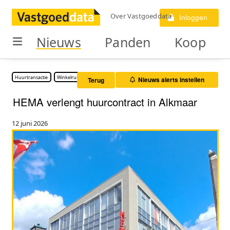
Over Vastgoeddata
Inloggen
Nieuws
Panden
Koop
Huurtransactie
Winkelruimte
Nieuws alerts instellen
Terug
HEMA verlengt huurcontract in Alkmaar
12 juni 2026