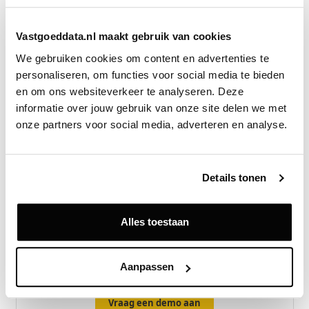
realisatie is in handen van BAM Wonen. De
oplevering van Zoë staat gepland voor medio 2028.
Vastgoeddata.nl maakt gebruik van cookies
Met deze mijlpaal wordt invulling gegeven aan de
We gebruiken cookies om content en advertenties te 
gezamenlijke ambitie om duurzame stedelijke
personaliseren, om functies voor social media te bieden 
ontwikkeling te versnellen en bewoners een
en om ons websiteverkeer te analyseren. Deze 
gezonde leefomgeving te bieden.
informatie over jouw gebruik van onze site delen we met 
onze partners voor social media, adverteren en analyse.
Bron
AM Ontwikkeling
Details tonen
Alles toestaan
Exclusief voor licentiehouders
Zie direct welke partijen en panden betrokken zijn bij dit nieuws.
Deze informatie is alleen beschikbaar voor licentiehouders van
Aanpassen
Vastgoeddata.
Vraag een demo aan