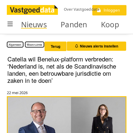
Over Vastgoeddata
Inloggen
Nieuws
Panden
Koop
Algemeen
Woonruimte
Nieuws alerts instellen
Terug
Catella wil Benelux-platform verbreden:
‘Nederland is, net als de Scandinavische
landen, een betrouwbare jurisdictie om
zaken in te doen’
22 mei 2026