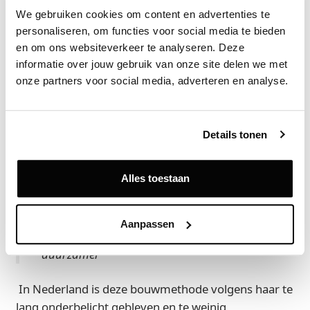
Catella kocht in 2025 het Sea Tower-project in
We gebruiken cookies om content en advertenties te 
Zoetermeer, een woningproject gericht op jonge
personaliseren, om functies voor social media te bieden 
huurders in het middensegment. De compacte
en om ons websiteverkeer te analyseren. Deze 
appartementen, gemiddeld circa 44 vierkante
informatie over jouw gebruik van onze site delen we met 
meter, sluiten aan bij de demografische ontwikkeling
onze partners voor social media, adverteren en analyse.
richting meer één- en tweepersoonshuishoudens.
De oplevering wordt in september verwacht. Sea
Tower laat ook zien hoe Catella naar
Details tonen
productstrategie kijkt. Het project wordt modulair
gebouwd. Strijp-Mulder ziet industrialisatie van de
Alles toestaan
bouw als een structurele oplossing voor een deel
van de uitdagingen in de woningmarkt.
Aanpassen
‘Modulaire bouw is goedkoper, sneller en vaak
duurzamer’
In Nederland is deze bouwmethode volgens haar te
lang onderbelicht gebleven en te weinig