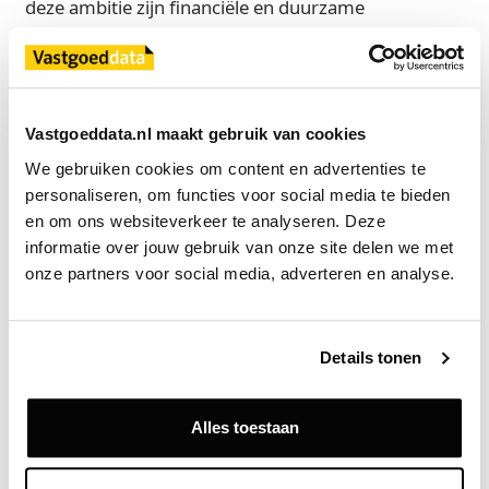
deze ambitie zijn financiële en duurzame
outperformance, uitmuntend risicomanagement én
sterke klantbediening essentieel.
Mark Siezen, ceo bij Bouwinvest, zegt: 'Met Nicky
Vastgoeddata.nl maakt gebruik van cookies
van Ast versterken we ons relatiemanagement met
We gebruiken cookies om content en advertenties te 
jarenlange ervaring. Ik ben ervan overtuigd dat we
personaliseren, om functies voor social media te bieden 
hiermee een goede basis leggen voor duurzame
en om ons websiteverkeer te analyseren. Deze 
groei en een nog hechtere relatie met onze
informatie over jouw gebruik van onze site delen we met 
investeerders. Daarmee versterken we onze positie
onze partners voor social media, adverteren en analyse.
als partner die investeerders zowel rendement als
uitmuntende service en continuïteit biedt.'
Details tonen
Bron
Bouwinvest
Alles toestaan