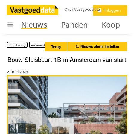
Over Vastgoeddata
Inloggen
Nieuws
Panden
Koop
Ontwikkeling
Woonruimte
Nieuws alerts instellen
Terug
Bouw Sluisbuurt 1B in Amsterdam van start
21 mei 2026
1 / 2